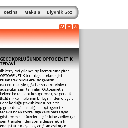
Retina
Makula
Biyonik Göz
GECE KÖRLÜĞÜNDE OPTOGENETİK
TEDAVİ
İlk kez yirmi yıl önce tıp literatürüne giren
OPTOGENETİK terimi, gen teknolojisi
kullanarak hücrelere ışık geninin
nakledilmesiyle ışığa hassas proteinlerin
açığa çıkmasını tanımlar. Optogenetiğin
kelime kökeni optikos (görmek) ve genetik
(kalıtım) kelimelerinin birleşiminden oluşur.
Gece körlüğü (tavuk karası, retinitis
pigmentosa) hastalığının optogenetik
tedavisinden sonra ışığa karşı hassasiyet
göstermeyen hücrelerin, göz içine verilen ışık
geni transferinden sonra değişerek ışık
enerjisi üretmeye başladığı anlaşılmıştır....