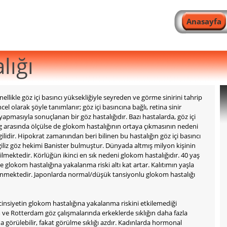
Anasayfa
lığı
ellikle göz içi basıncı yüksekliğiyle seyreden ve görme sinirini tahrip
l olarak şöyle tanımlanır; göz içi basıncına bağlı, retina sinir
ı yapmasıyla sonuçlanan bir göz hastalığıdır. Bazı hastalarda, göz içi
 arasında ölçülse de glokom hastalığının ortaya çıkmasının nedeni
ilidir. Hipokrat zamanından beri bilinen bu hastalığın göz içi basıncı
giliz göz hekimi Banister bulmuştur. Dünyada altmış milyon kişinin
mektedir. Körlüğün ikinci en sık nedeni glokom hastalığıdır. 40 yaş
e glokom hastalığına yakalanma riski altı kat artar. Kalıtımın yaşla
ilinmektedir. Japonlarda normal/düşük tansiyonlu glokom hastalığı
insiyetin glokom hastalığına yakalanma riskini etkilemediği
 ve Rotterdam göz çalışmalarında erkeklerde sıklığın daha fazla
 görülebilir, fakat görülme sıklığı azdır. Kadınlarda hormonal