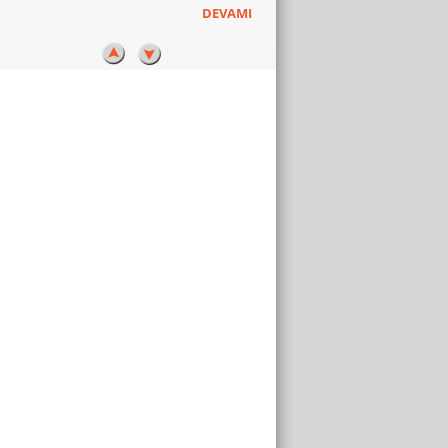
DEVAMI
OCT ANJİOGRAFİ YÖNTEMİ
OCT ANJİO (OCTA) yöntemi, çekimi sırasında
ilaç verilmediği için kişiye hiçbir zararı
olmayan, sarı nokta ve retinanın
damarlarının çok yeni ve üst düzey bir
görüntülenme tekniğidir. 2015 yılı içinde
OCTA cihazının geliştirilmesi çalışmaları
olumlu sonuçlanarak, ABD, Avrupa ve
Japonya’daki Retina Merkezlerinde ve
eşzamanlı olarak ilk kez kliniğimde
kullanılmaya başlanmıştır. Klasik göz
anjiografisinde...
DEVAMI
BİYONİK GÖZ (ARGUS-II RPS)
Gece körlüğü (tavuk karası, retinitis