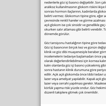
nedenlerle göz içi basıncı değişebilir. Son ç
aralıksız kullanılmasının glokom riskini ikiye
sonrası hormon ilaçlarının, kadınlarda glokom
belirti vermez. Glokomun tipine göre, eğer açı 
çevresinde renkli hareler ve görme azalması 
açılı glokom ise çok sinsidir ve genellikle g
okurken satır atlaması gibi belirti verebili
dönemde görülür.
Göz tansiyonu hastalığının tipine göre tedavi 
Göz içi basıncının birçok kez ve günün değişik
klinik ve göz dibi muayenesiyle beraber görme
incelemelerin tedaviye başlamadan önce yapıl
olarak değerlendirilebilmesi için kornea kal
kalın olanlarda göz içi basıncı yüksekmiş gibi 
sonra hastanın klinik durumuna göre periyodi
edilir. Açık açılı glokomda önce tıbbi teda
lazer veya ameliyat yapılabilir. Kapalı açılı
lazer veya cerrahi yapılması gerekir. Maales
körlük yapma riski yüzde ondur. Göz hekimi ta
düzenli takiplere gitmek çok önemlidir.