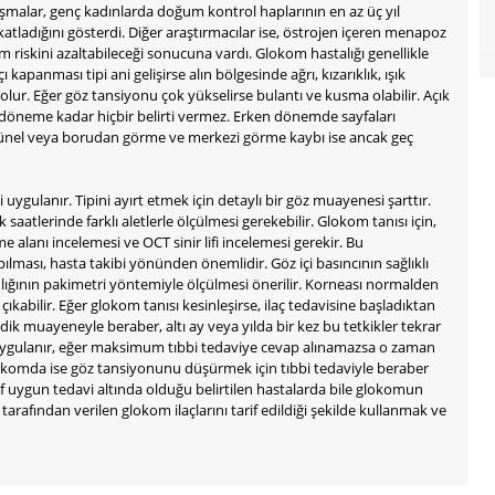
alışmalar, genç kadınlarda doğum kontrol haplarının en az üç yıl
 katladığını gösterdi. Diğer araştırmacılar ise, östrojen içeren menapoz
 riskini azaltabileceği sonucuna vardı. Glokom hastalığı genellikle
kapanması tipi ani gelişirse alın bölgesinde ağrı, kızarıklık, ışık
olur. Eğer göz tansiyonu çok yükselirse bulantı ve kusma olabilir. Açık
eç döneme kadar hiçbir belirti vermez. Erken dönemde sayfaları
r. Tünel veya borudan görme ve merkezi görme kaybı ise ancak geç
uygulanır. Tipini ayırt etmek için detaylı bir göz muayenesi şarttır.
 saatlerinde farklı aletlerle ölçülmesi gerekebilir. Glokom tanısı için,
 alanı incelemesi ve OCT sinir lifi incelemesi gerekir. Bu
ması, hasta takibi yönünden önemlidir. Göz içi basıncının sağlıklı
ınlığının pakimetri yöntemiyle ölçülmesi önerilir. Korneası normalden
çıkabilir. Eğer glokom tanısı kesinleşirse, ilaç tedavisine başladıktan
k muayeneyle beraber, altı ay veya yılda bir kez bu tetkikler tekrar
vi uygulanır, eğer maksimum tıbbi tedaviye cevap alınamazsa o zaman
 glokomda ise göz tansiyonunu düşürmek için tıbbi tedaviyle beraber
ef uygun tedavi altında olduğu belirtilen hastalarda bile glokomun
rafından verilen glokom ilaçlarını tarif edildiği şekilde kullanmak ve