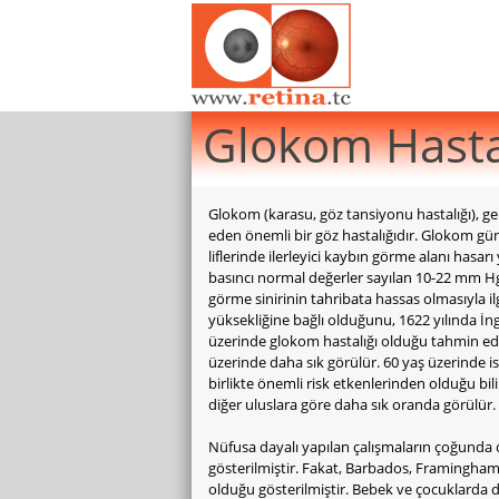
Glokom Hasta
Glokom (karasu, göz tansiyonu hastalığı), gen
eden önemli bir göz hastalığıdır. Glokom günce
liflerinde ilerleyici kaybın görme alanı hasar
basıncı normal değerler sayılan 10-22 mm Hg
görme sinirinin tahribata hassas olmasıyla ilg
yüksekliğine bağlı olduğunu, 1622 yılında İn
üzerinde glokom hastalığı olduğu tahmin edil
üzerinde daha sık görülür. 60 yaş üzerinde is
birlikte önemli risk etkenlerinden olduğu b
diğer uluslara göre daha sık oranda görülür.
Nüfusa dayalı yapılan çalışmaların çoğunda c
gösterilmiştir. Fakat, Barbados, Framingham
olduğu gösterilmiştir. Bebek ve çocuklarda da