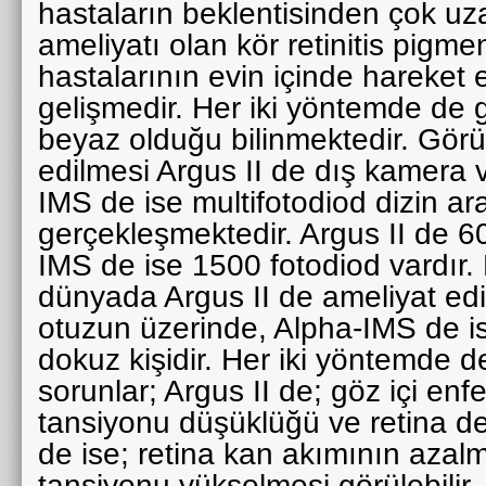
hastaların beklentisinden çok uza
ameliyatı olan kör retinitis pigme
hastalarının evin içinde hareket 
gelişmedir. Her iki yöntemde de
beyaz olduğu bilinmektedir. Gör
edilmesi Argus II de dış kamera v
IMS de ise multifotodiod dizin ara
gerçekleşmektedir. Argus II de 60
IMS de ise 1500 fotodiod vardır.
dünyada Argus II de ameliyat edi
otuzun üzerinde, Alpha-IMS de i
dokuz kişidir. Her iki yöntemde d
sorunlar; Argus II de; göz içi en
tansiyonu düşüklüğü ve retina d
de ise; retina kan akımının aza
tansiyonu yükselmesi görülebilir.