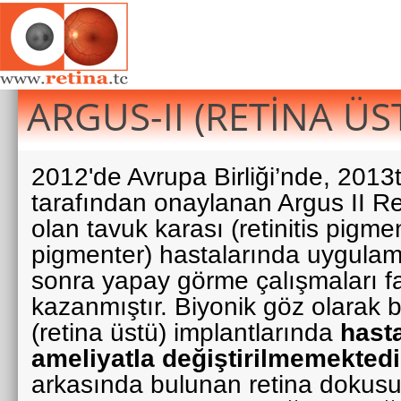
ARGUS-II (RETİNA Ü
2012'de Avrupa Birliği’nde, 201
tarafından onaylanan Argus II Re
olan tavuk karası (retinitis pigmen
pigmenter) hastalarında uygul
sonra yapay görme çalışmaları far
kazanmıştır. Biyonik göz olarak bi
(retina üstü) implantlarında
hast
ameliyatla değiştirilmemektedi
arkasında bulunan retina dokus