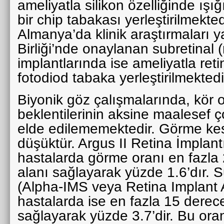
ameliyatla silikon özelliğinde ışı
bir chip tabakası yerleştirilmekted
Almanya’da klinik araştırmaları 
Birliği’nde onaylanan subretinal (r
implantlarında ise ameliyatla reti
fotodiod tabaka yerleştirilmekted
Biyonik göz çalışmalarında, kör o
beklentilerinin aksine maalesef ç
elde edilememektedir. Görme kesk
düşüktür. Argus II Retina İmplan
hastalarda görme oranı en fazla
alanı sağlayarak yüzde 1.6’dır. S
(Alpha-IMS veya Retina Implant
hastalarda ise en fazla 15 derec
sağlayarak yüzde 3.7’dir. Bu oran